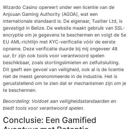
Wizardo Casino opereert onder een licentie van de
Anjouan Gaming Authority (AGOA), wat een
internationale standaard is. De eigenaar, Tusitier Ltd, is
gevestigd in Belize. De website maakt gebruik van SSL-
encryptie om je gegevens te beschermen en volgt de 5e
EU AML-richtlijn met KYC-verificatie vóór de eerste
opname. Deze verificatie duurde bij mij ongeveer 48
uur. Er zijn ook tools voor verantwoord spelen
beschikbaar, zoals stortingslimieten en zelfuitsluiting.
Dit geeft een gevoel van veiligheid, ook al is de licentie
niet de meest gerenommeerde in de industrie. Het is
geruststellend om te zien dat er mechanismen zijn om je
te beschermen.
Beoordeling: Voldoet aan veiligheidsstandaarden en
biedt tools voor verantwoord spelen.
Conclusie: Een Gamified