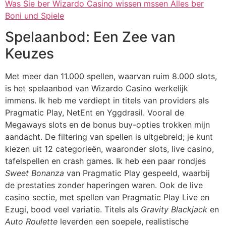
Was Sie ber Wizardo Casino wissen mssen Alles ber
Boni und Spiele
Spelaanbod: Een Zee van
Keuzes
Met meer dan 11.000 spellen, waarvan ruim 8.000 slots,
is het spelaanbod van Wizardo Casino werkelijk
immens. Ik heb me verdiept in titels van providers als
Pragmatic Play, NetEnt en Yggdrasil. Vooral de
Megaways slots en de bonus buy-opties trokken mijn
aandacht. De filtering van spellen is uitgebreid; je kunt
kiezen uit 12 categorieën, waaronder slots, live casino,
tafelspellen en crash games. Ik heb een paar rondjes
Sweet Bonanza
van Pragmatic Play gespeeld, waarbij
de prestaties zonder haperingen waren. Ook de live
casino sectie, met spellen van Pragmatic Play Live en
Ezugi, bood veel variatie. Titels als
Gravity Blackjack
en
Auto Roulette
leverden een soepele, realistische